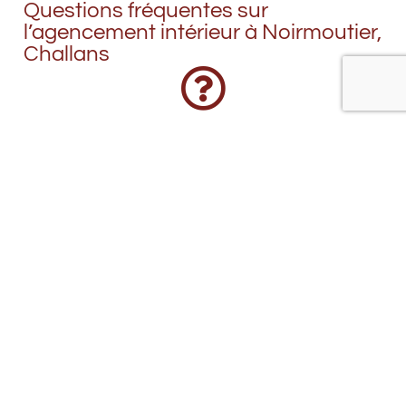
Questions fréquentes sur
l’agencement intérieur à Noirmoutier,
Challans
Pourquoi installer une verrière intérieure
entre deux pièces ?
Une verrière intérieure permet de séparer deux
espaces tout en laissant passer la lumière. Elle
apporte une touche esthétique sans cloisonner
totalement.
Quels matériaux sont utilisés pour les
verrières intérieures ?
Quels sont les avantages d’une verrière