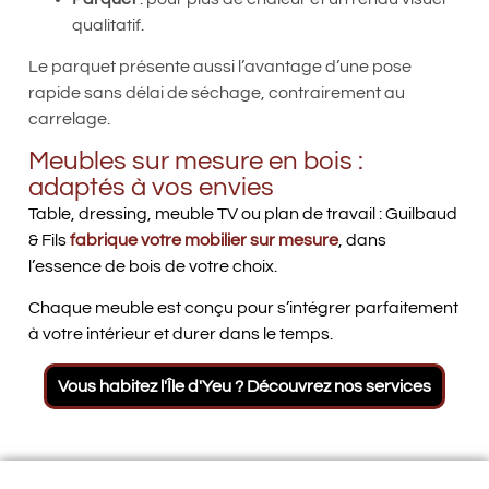
qualitatif.
Le parquet présente aussi l’avantage d’une pose
rapide sans délai de séchage, contrairement au
carrelage.
Meubles sur mesure en bois :
adaptés à vos envies
Table, dressing, meuble TV ou plan de travail : Guilbaud
& Fils
fabrique votre mobilier sur mesure
, dans
l’essence de bois de votre choix.
Chaque meuble est conçu pour s’intégrer parfaitement
à votre intérieur et durer dans le temps.
Vous habitez l'Île d'Yeu ? Découvrez nos services
Salon lumineux avec parquet en chêne clair,
Escalier en bois d’hévéa avec rambarde ajourée,
Escalier en chêne lamellé collé Noirmoutier
Habillage en medium aquarium Noirmoutier
Décoration murale en bois Guilbaud et Fils
Pose d'un parquet bois à Noirmoutier
meuble intégré blanc et cheminée
Fabrication et pose d'un escalier
design contemporain clair
Guilbaud
contemporaine