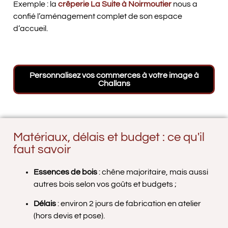
Exemple : la
crêperie La Suite à Noirmoutier
nous a
confié l’aménagement complet de son espace
d’accueil.
Personnalisez vos commerces à votre image à
Challans
Façade de magasin Monts 2 Roues à
Réalisation d'un comptoir bar en bois pour la
Réalisation d'une vitrine de restaurant à
Pose de terrasse pour un restaurant Noirmoutier
Noirmoutier, vitrine commerciale rouge réalisée
crêperie la Suite
Noirmoutier
par Guilbaud et Fils
Matériaux, délais et budget : ce qu'il
faut savoir
Essences de bois
: chêne majoritaire, mais aussi
autres bois selon vos goûts et budgets ;
Délais
: environ 2 jours de fabrication en atelier
(hors devis et pose).