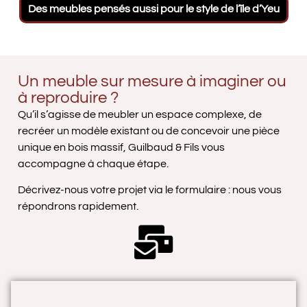
Des meubles pensés aussi pour le style de l’île d’Yeu
Cuisine contemporaine sur mesure en bois clair et
Placard blanc intégré en sous-pente, menuiserie
Meuble de salle de bain sur-mesure en bois clair
Tête de lit en forme de cabane pour chambre
Fabrication de volets sur mesure à Noirmoutier
Cuisine sur mesure et d'une tablette de bar
Placard sur mesure persienne Noirmoutier
noir, plan de travail en granit, sous verrière de toit
d’enfant, fabrication sur mesure en bois clair
avec vasque blanche intégrée
sur-mesure
Un meuble sur mesure à imaginer ou
à reproduire ?
Qu’il s’agisse de meubler un espace complexe, de
recréer un modèle existant ou de concevoir une pièce
unique en bois massif, Guilbaud & Fils vous
accompagne à chaque étape.
Décrivez-nous votre projet via le formulaire : nous vous
répondrons rapidement.